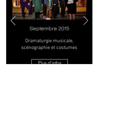
Septembre 2015
Dramaturgie musicale,
scénographie et costumes
Plus d'infos
La Boîte à Images