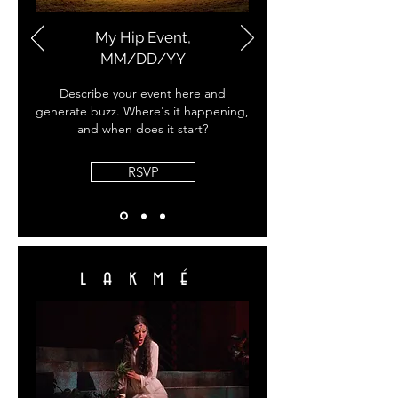
My Hip Event,
MM/DD/YY
Describe your event here and
generate buzz. Where's it happening,
and when does it start?
RSVP
lakmé