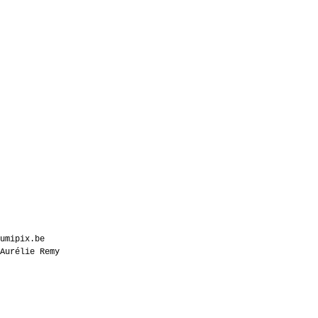
Karin
umipix.be
Mise-en-scène, scénographie
 Aurélie Remy